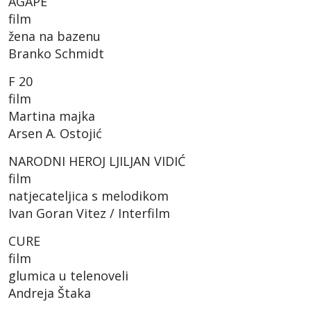
AGAPE
film
žena na bazenu
Branko Schmidt
F 20
film
Martina majka
Arsen A. Ostojić
NARODNI HEROJ LJILJAN VIDIĆ
film
natjecateljica s melodikom
Ivan Goran Vitez / Interfilm
CURE
film
glumica u telenoveli
Andreja Štaka