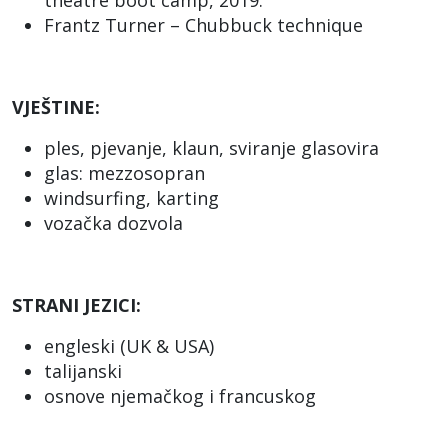
theatre boot camp, 2019.
Frantz Turner – Chubbuck technique
VJEŠTINE:
ples, pjevanje, klaun, sviranje glasovira
glas: mezzosopran
windsurfing, karting
vozačka dozvola
STRANI JEZICI:
engleski (UK & USA)
talijanski
osnove njemačkog i francuskog